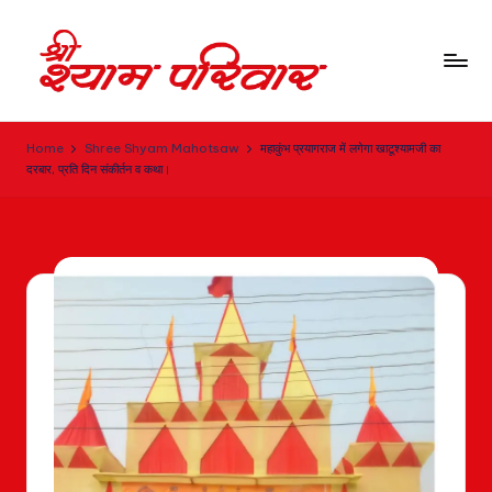
Home
Shree Shyam Mahotsaw
महाकुंभ प्रयागराज में लगेगा खाटूश्यामजी का
दरबार, प्रति दिन संकीर्तन व कथा।