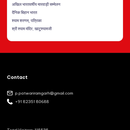
अखिल भारतवर्षीय मारवाड़ी सम्मेलन
दैनिक बिहान भारत
श्याम शरणम्, पत्रिका
श्री श्याम मंदिर, खाटूश्यामजी
Contact
p.patwariramgarh@gmail.com
+91 82351 80688